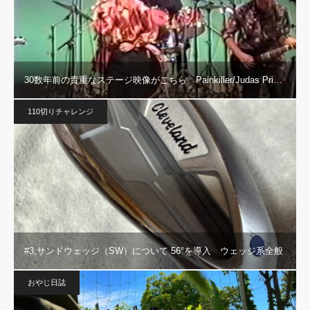
30数年前の貴重なステージ映像がこちら Painkiller/Judas Pri…
110切りチャレンジ
#3,サンドウェッジ（SW）について 56°を導入 ウェッジ系全般
おやじ日誌