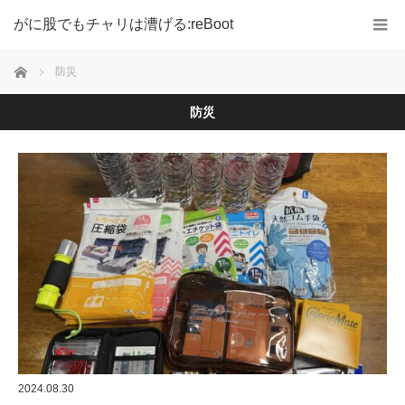
がに股でもチャリは漕げる:reBoot
ホーム
防災
防災
2024.08.30