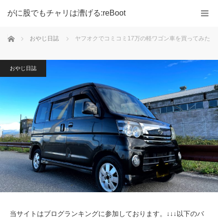
がに股でもチャリは漕げる:reBoot
ホーム
おやじ日誌
ヤフオクでコミコミ17万の軽ワゴン車を買ってみた
おやじ日誌
当サイトはブログランキングに参加しております。↓↓↓以下のバ