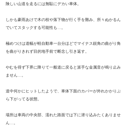
険しい山道を走るには無駄にデカい車体。
しかも豪雨あけで木の枝や落下物が行く手を難み、所々ぬかるん
でいてスタックする可能性も…。
極めつけは道幅が軽自動車一台分ほどでマイナス鋭角の曲がり角
を曲がりきれず目的地手前で断念し引き返す。
やむを得ず下界に降りて一般道に戻ると派手な金属音が鳴り止み
ません…。
道中何かにヒットしたようで、車体下面のカバーが外れかかりぶ
ら下がってる状態。
場所は車両の中央部、濡れた路面では下に潜り込みたくありませ
ん…。