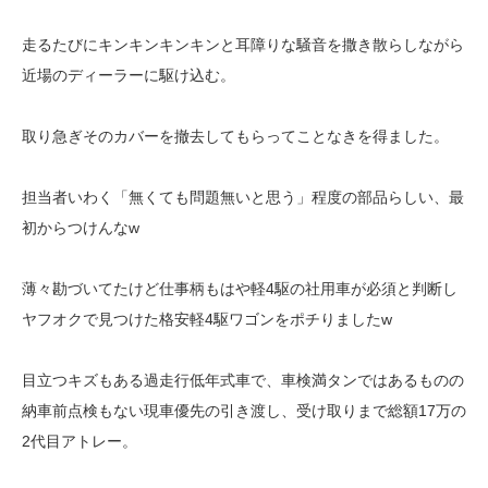
走るたびにキンキンキンキンと耳障りな騒音を撒き散らしながら
近場のディーラーに駆け込む。
取り急ぎそのカバーを撤去してもらってことなきを得ました。
担当者いわく「無くても問題無いと思う」程度の部品らしい、最
初からつけんなw
薄々勘づいてたけど仕事柄もはや軽4駆の社用車が必須と判断し
ヤフオクで見つけた格安軽4駆ワゴンをポチりましたw
目立つキズもある過走行低年式車で、車検満タンではあるものの
納車前点検もない現車優先の引き渡し、受け取りまで総額17万の
2代目アトレー。