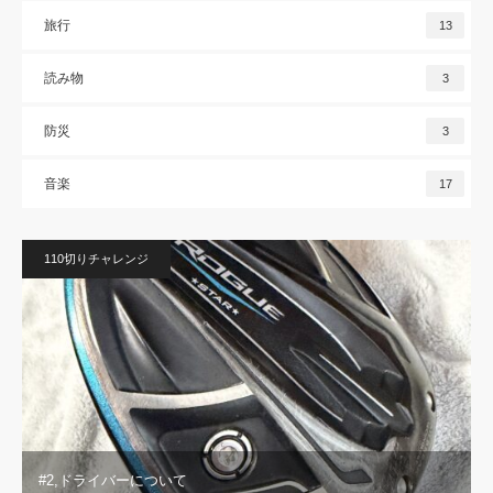
旅行
13
読み物
3
防災
3
音楽
17
110切りチャレンジ
#2,ドライバーについて