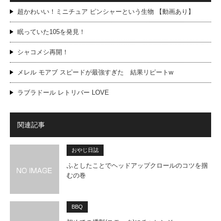
超かわいい！ミニチュア ピンシャーという生物 【動画あり】
眠っていた105を発見！
シャコメシ再開！
メレル モアブ スピードが最強すぎた 結果リピートw
ラブラドール レトリバー LOVE
関連記事
おやじ日誌
ふとしたことでヘッドアップクロールのコツを掴
むの巻
BBQ