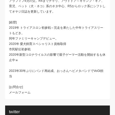
アラフィフ4児の父。R4までチャリ、アウトドア～キャンプ・ギア、
育児、ペット（犬・ネコ）系のネタ中心、R5からロック系にシフトし
てオヤジ日誌を更新しています。
[経歴]
2019年 トライアスロン初参戦～完走を果たした中年トライアスリー
トもどき。
同年ファミリーキャンプデビュー。
2020年 愛犬飼育スペシャリスト資格取得
市民駅伝初参戦
2020年新型コロナウイルスの影響で親子ゲーマー活動を開始するも休
止中ｗ
2023年30年ぶりにバンド再結成、おっさんヘビメタバンドでVoGt担
当
[お問合せ]
メールフォーム
twitter