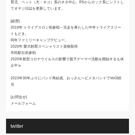
育児、ペット（犬・ネコ）系のネタ中心、R5からロック系にシフトし
てオヤジ日誌を更新しています。
[経歴]
2019年 トライアスロン初参戦～完走を果たした中年トライアスリー
トもどき。
同年ファミリーキャンプデビュー。
2020年 愛犬飼育スペシャリスト資格取得
市民駅伝初参戦
2020年新型コロナウイルスの影響で親子ゲーマー活動を開始するも休
止中ｗ
2023年30年ぶりにバンド再結成、おっさんヘビメタバンドでVoGt担
当
[お問合せ]
メールフォーム
twitter