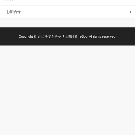
お問合せ
Copyright ©
がに股でもチャリは漕げる:reBoot
All rights reserved.