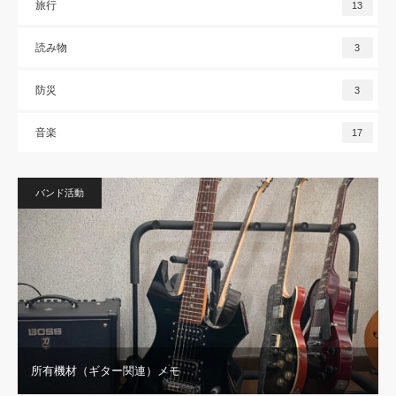
旅行
13
読み物
3
防災
3
音楽
17
バンド活動
所有機材（ギター関連）メモ