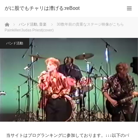
がに股でもチャリは漕げる:reBoot
ホーム
バンド活動
,
音楽
30数年前の貴重なステージ映像がこちら
Painkiller/Judas Priest(cover)
バンド活動
当サイトはブログランキングに参加しております。↓↓↓以下のバ