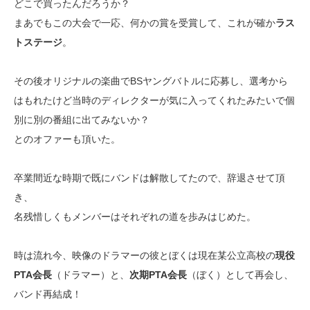
どこで買ったんだろうか？
まあでもこの大会で一応、何かの賞を受賞して、これが確か
ラス
トステージ
。
その後オリジナルの楽曲でBSヤングバトルに応募し、選考から
はもれたけど当時のディレクターが気に入ってくれたみたいで個
別に別の番組に出てみないか？
とのオファーも頂いた。
卒業間近な時期で既にバンドは解散してたので、辞退させて頂
き、
名残惜しくもメンバーはそれぞれの道を歩みはじめた。
時は流れ今、映像のドラマーの彼とぼくは現在某公立高校の
現役
PTA会長
（ドラマー）と、
次期PTA会長
（ぼく）として再会し、
バンド再結成！