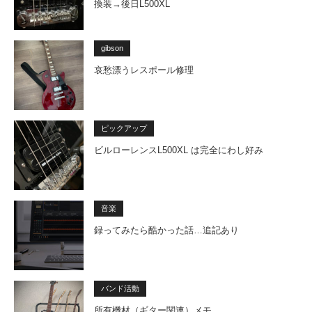
換装→後日L500XL
gibson
哀愁漂うレスポール修理
ピックアップ
ビルローレンスL500XL は完全にわし好み
音楽
録ってみたら酷かった話…追記あり
バンド活動
所有機材（ギター関連）メモ