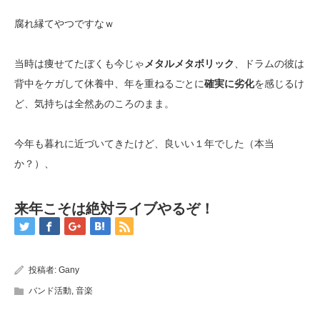
腐れ縁てやつですなｗ
当時は痩せてたぼくも今じゃ
メタルメタボリック
、ドラムの彼は
背中をケガして休養中、年を重ねるごとに
確実に劣化
を感じるけ
ど、気持ちは全然あのころのまま。
今年も暮れに近づいてきたけど、良いい１年でした（本当
か？）、
来年こそは絶対ライブやるぞ！
投稿者:
Gany
バンド活動
,
音楽