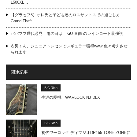
L500XL…
【グラセフ5】オレ氏と子ども達のロスサントスでの過ごし方
Grand Theft…
パパママ世代必見 雨の日は KiU-喜雨-のレインコート最強説
次男くん、ジュニアトレセンでレギュラー獲得www 色々考えさせ
られます
関連記事
B.C.Rich
生涯の愛機、WARLOCK NJ DLX
B.C.Rich
初代ワーロック ディマジオDP155 TONE ZONEに