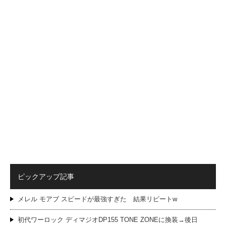
ピックアップ記事
メレル モアブ スピードが最強すぎた 結果リピートw
初代ワーロック ディマジオDP155 TONE ZONEに換装→後日