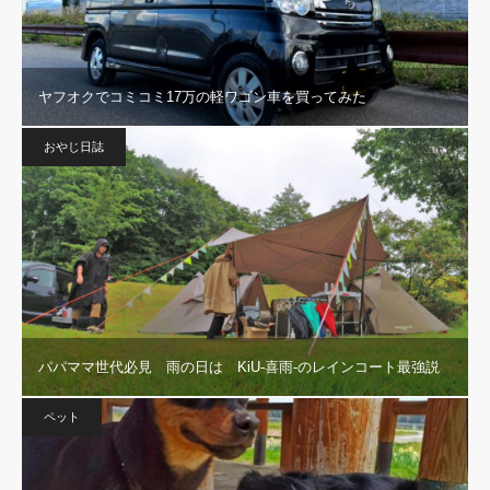
ヤフオクでコミコミ17万の軽ワゴン車を買ってみた
おやじ日誌
パパママ世代必見 雨の日は KiU-喜雨-のレインコート最強説
ペット