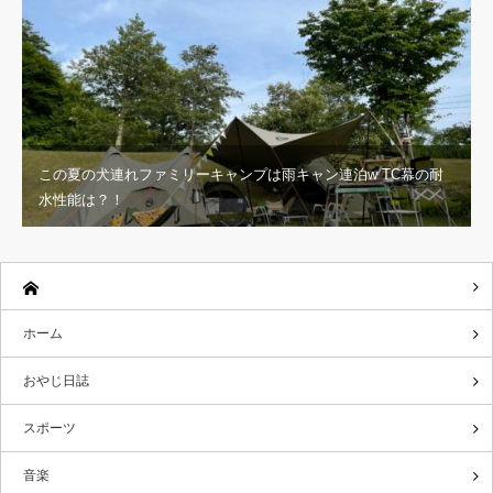
この夏の犬連れファミリーキャンプは雨キャン連泊w TC幕の耐
水性能は？！
ホーム
おやじ日誌
スポーツ
音楽