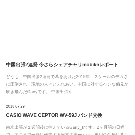
中国出張2連発 今さらシェアチャリmobikeレポート
どうも、中国出張2連発で幕をあけた2019年、スケールのデカさ
に圧倒され、現地の人々とふれあい、中国に対するヘンな偏見が
吹き飛んだGanyです。 中国出張や…
2018.07.29
CASIO WAVE CEPTOR WV-59J バンド交換
南米出張が１週間後に控えているGany_kです。2ヶ月弱の日程
で、向こうで一緒に作業する日本のチームは、専用の住居に暮ら