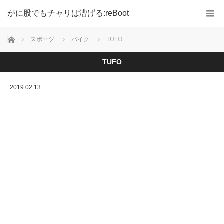
がに股でもチャリは漕げる:reBoot
ホーム
スポーツ
バイク
TUFO
TUFO
2019.02.13