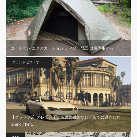
コールマン エクスカーション ティピー/325 は優等生かっ
グランドセフトオート
【グラセフ5】オレ氏と子ども達のロスサントスでの過ごし方
Grand Theft…