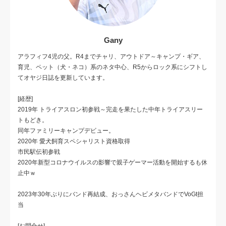
Gany
アラフィフ4児の父。R4までチャリ、アウトドア～キャンプ・ギア、
育児、ペット（犬・ネコ）系のネタ中心、R5からロック系にシフトし
てオヤジ日誌を更新しています。
[経歴]
2019年 トライアスロン初参戦～完走を果たした中年トライアスリー
トもどき。
同年ファミリーキャンプデビュー。
2020年 愛犬飼育スペシャリスト資格取得
市民駅伝初参戦
2020年新型コロナウイルスの影響で親子ゲーマー活動を開始するも休
止中ｗ
2023年30年ぶりにバンド再結成、おっさんヘビメタバンドでVoGt担
当