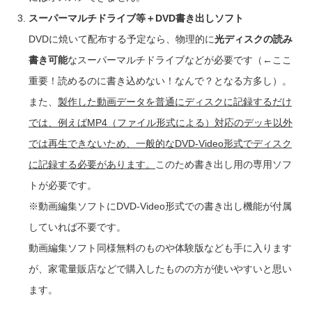
スーパーマルチドライブ等＋DVD書き出しソフト
DVDに焼いて配布する予定なら、物理的に
光ディスクの読み
書き可能
なスーパーマルチドライブなどが必要です（←ここ
重要！読めるのに書き込めない！なんで？となる方多し）。
また、
製作した動画データを普通にディスクに記録するだけ
では、例えばMP4（ファイル形式による）対応のデッキ以外
では再生できないため、一般的なDVD-Video形式でディスク
に記録する必要があります。
このため書き出し用の専用ソフ
トが必要です。
※動画編集ソフトにDVD-Video形式での書き出し機能が付属
していれば不要です。
動画編集ソフト同様無料のものや体験版なども手に入ります
が、家電量販店などで購入したものの方が使いやすいと思い
ます。