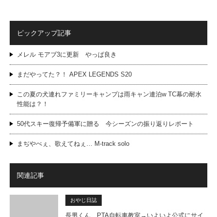
ピックアップ記事
メレル モアブ3に更新 やっぱ良き
まだやってた？！ APEX LEGENDS S20
この夏の犬連れファミリーキャンプは雨キャン連泊w TC幕の耐水
性能は？！
50代スキー復帰予備軍に贈る 今シーズンの振り返りレポート
まぢやべぇ、歌えてねぇ… M-track solo
関連記事
おやじ日誌
長男くん、PTA自転車教室→いよいよ公式にサイ