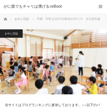
がに股でもチャリは漕げる:reBoot
ホーム
おやじ日誌
卒園・卒業 記念DVD(動画)の作り方 自主制作編
おやじ日誌
当サイトはブログランキングに参加しております。↓↓↓以下のバ