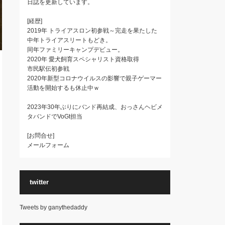
日誌を更新しています。
[経歴]
2019年 トライアスロン初参戦～完走を果たした
中年トライアスリートもどき。
同年ファミリーキャンプデビュー。
2020年 愛犬飼育スペシャリスト資格取得
市民駅伝初参戦
2020年新型コロナウイルスの影響で親子ゲーマー
活動を開始するも休止中ｗ
2023年30年ぶりにバンド再結成、おっさんヘビメ
タバンドでVoGt担当
[お問合せ]
メールフォーム
twitter
Tweets by ganythedaddy