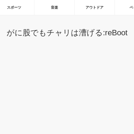
スポーツ
音楽
アウトドア
ペ
がに股でもチャリは漕げる:reBoot