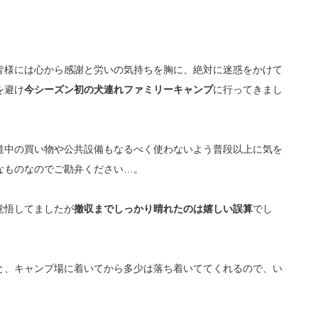
皆様には心から感謝と労いの気持ちを胸に、絶対に迷惑をかけて
を避け
今シーズン初の犬連れファミリーキャンプ
に行ってきまし
道中の買い物や公共設備もなるべく使わないよう普段以上に気を
なものなのでご勘弁ください…。
覚悟してましたが
撤収までしっかり晴れたのは嬉しい誤算
でし
と、キャンプ場に着いてから多少は落ち着いててくれるので、い