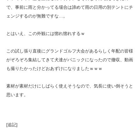
で、事前に雨と分かってる場合は諦めて雨の日用の別テントにチ
ェンジするのが無難ですな…。
とはいえ、この外観には惚れ惚れするｗ
この試し張り直後にグランドゴルフ大会があるらしく年配の皆様
がぞろぞろ集結してきて犬達がパニックになったので撤収、動画
も撮りたかったけどおあずけになりましたｗｗｗ
素材が素材だけにしばらく使えそうなので、気長に使い倒そうと
思います。
[追記]