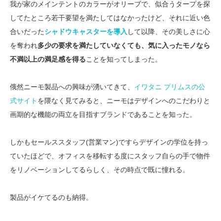
我が家のメインテントのカラーがオリーブで、似合うタープを探
してたところ若干要望を満たしてはなかったけど、それに近い色
合いだった
シャドウキャスターを導入
して以降、その美しさに心
を奪われ
多少の要求を満たしていなくても、気に入ったモノなら
不満以上の満足感を得る
ことを知ってしまった。
俄然ニーモ製品への興味が湧いてきて、
イワタニ プリムスの公
式サイト
を隈なく見てみると、ニーモはデザインへのこだわりと
画期的な機能の両立を目指すブランドであることを知った。
しかもセールススタッフ(営業マン)ですらデザインの学位を持っ
ていたほどで、オフィスを移転する度にスタッフ自らの手で物件
をリノベーションしてるらしく、その時点で既に憧れる。
製品がイケてるのも納得。