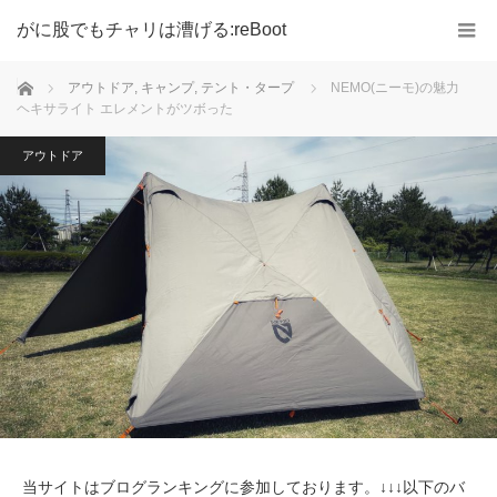
がに股でもチャリは漕げる:reBoot
ホーム
アウトドア
,
キャンプ
,
テント・タープ
NEMO(ニーモ)の魅力
ヘキサライト エレメントがツボった
アウトドア
当サイトはブログランキングに参加しております。↓↓↓以下のバ