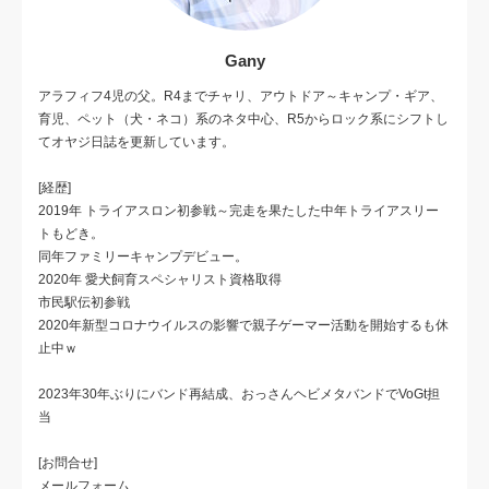
Gany
アラフィフ4児の父。R4までチャリ、アウトドア～キャンプ・ギア、
育児、ペット（犬・ネコ）系のネタ中心、R5からロック系にシフトし
てオヤジ日誌を更新しています。
[経歴]
2019年 トライアスロン初参戦～完走を果たした中年トライアスリー
トもどき。
同年ファミリーキャンプデビュー。
2020年 愛犬飼育スペシャリスト資格取得
市民駅伝初参戦
2020年新型コロナウイルスの影響で親子ゲーマー活動を開始するも休
止中ｗ
2023年30年ぶりにバンド再結成、おっさんヘビメタバンドでVoGt担
当
[お問合せ]
メールフォーム