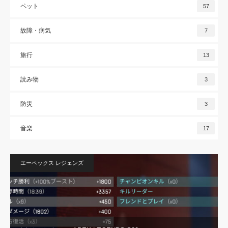
ペット
57
故障・病気
7
旅行
13
読み物
3
防災
3
音楽
17
エーペックス レジェンズ