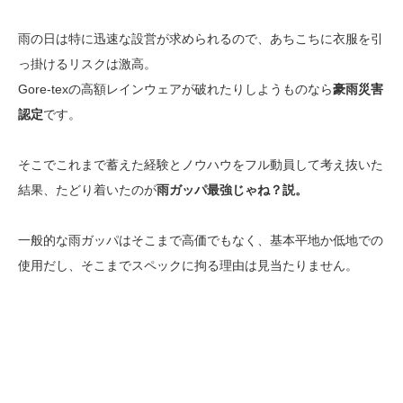
雨の日は特に迅速な設営が求められるので、あちこちに衣服を引
っ掛けるリスクは激高。
Gore-texの高額レインウェアが破れたりしようものなら
豪雨災害
認定
です。
そこでこれまで蓄えた経験とノウハウをフル動員して考え抜いた
結果、たどり着いたのが
雨ガッパ最強じゃね？説。
一般的な雨ガッパはそこまで高価でもなく、基本平地か低地での
使用だし、そこまでスペックに拘る理由は見当たりません。