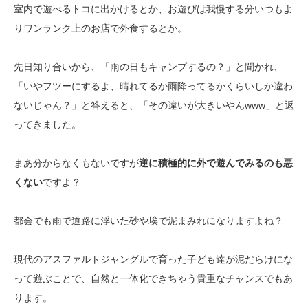
室内で遊べるトコに出かけるとか、お遊びは我慢する分いつもよ
りワンランク上のお店で外食するとか。
先日知り合いから、「雨の日もキャンプするの？」と聞かれ、
「いやフツーにするよ、晴れてるか雨降ってるかくらいしか違わ
ないじゃん？」と答えると、「その違いが大きいやんwww」と返
ってきました。
まあ分からなくもないですが
逆に積極的に外で遊んでみるのも悪
くない
ですよ？
都会でも雨で道路に浮いた砂や埃で泥まみれになりますよね？
現代のアスファルトジャングルで育った子ども達が泥だらけにな
って遊ぶことで、自然と一体化できちゃう貴重なチャンスでもあ
ります。