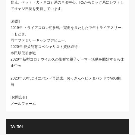
育児、ペット（犬・ネコ）系のネタ中心、R5からロック系にシフトし
てオヤジ日誌を更新しています。
[経歴]
2019年 トライアスロン初参戦～完走を果たした中年トライアスリー
トもどき。
同年ファミリーキャンプデビュー。
2020年 愛犬飼育スペシャリスト資格取得
市民駅伝初参戦
2020年新型コロナウイルスの影響で親子ゲーマー活動を開始するも休
止中ｗ
2023年30年ぶりにバンド再結成、おっさんヘビメタバンドでVoGt担
当
[お問合せ]
メールフォーム
twitter