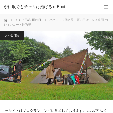
がに股でもチャリは漕げる:reBoot
ホーム
おやじ日誌
,
雨の日
パパママ世代必見 雨の日は KiU-喜雨-の
レインコート最強説
おやじ日誌
当サイトはブログランキングに参加しております。↓↓↓以下のバ