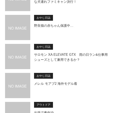
な犬連れファミキャン決行！
おやじ日誌
野良猫の赤ちゃん保護中…
おやじ日誌
サロモン XA ELEVATE GTX 雨の日ラン&仕事用
シューズとして兼用できるか？
おやじ日誌
メレル モアブ2 海外モデル着
アウトドア
出張で車中泊