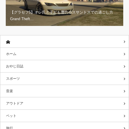
【グラセフ5】オレ氏と子ども達のロスサントスでの過ごし方
Grand Theft…
ホーム
おやじ日誌
スポーツ
音楽
アウトドア
ペット
旅行