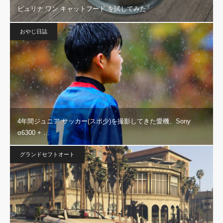
ピュリナ ワン キャットフード を試してみた
おやじ日誌
4年間ジュニア サッカー(スポ少)を撮影してきた愛機、Sony
α6300 + …
グランドセフトオート