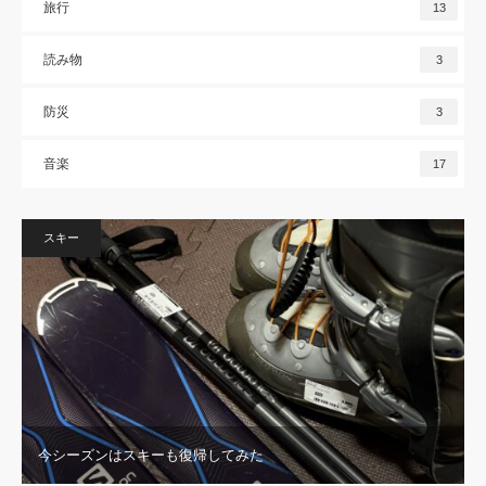
旅行
13
読み物
3
防災
3
音楽
17
スキー
今シーズンはスキーも復帰してみた