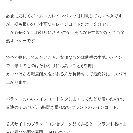
必要に応じてボトムスのレインパンツは用意しておくべきです
が、裾も長いので小雨ならレインコートだけで充分です。
しかも長くて1日過せればいいので、そんな高性能でなくても全
然オッケーです。
で色々物色してみたところ、安価なものは薄手の生地がメイン
で、厚手のものはそれなりにお高いことが判明。
カッパはある程度耐久性がある方が長持ちして最終的にコスパは
上がります。
バランスのいいレインコートを探しまくってたどり着いたのは、
前述の
KiU
という当時聞き慣れないブランドのレインコート。
公式サイトのブランドコンセプトを見てみると、ブランド名の由
来は喜びの雨で喜雨→KiUとのこと。