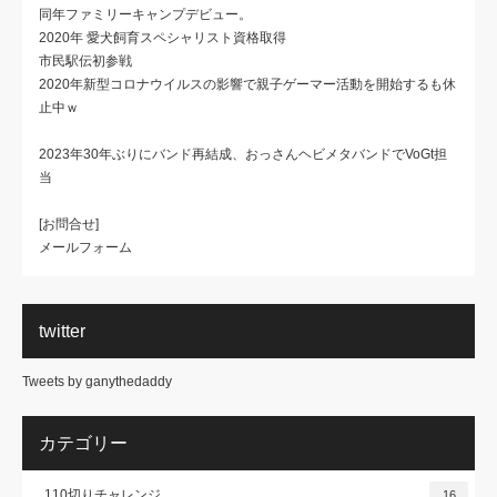
同年ファミリーキャンプデビュー。
2020年 愛犬飼育スペシャリスト資格取得
市民駅伝初参戦
2020年新型コロナウイルスの影響で親子ゲーマー活動を開始するも休
止中ｗ
2023年30年ぶりにバンド再結成、おっさんヘビメタバンドでVoGt担
当
[お問合せ]
メールフォーム
twitter
Tweets by ganythedaddy
カテゴリー
110切りチャレンジ
16