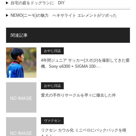
自宅の庭をドッグランに DIY
NEMO(ニーモ)の魅力 ヘキサライト エレメントがツボった
関連記事
おやじ日誌
4年間ジュニア サッカー(スポ少)を撮影してきた愛
機、Sony α6300 + SIGMA 100-…
おやじ日誌
愛犬の手作りサークルを早々に撤去した件
ヴァクセン
リクセン カウル化 ミニベロにバックパックを積