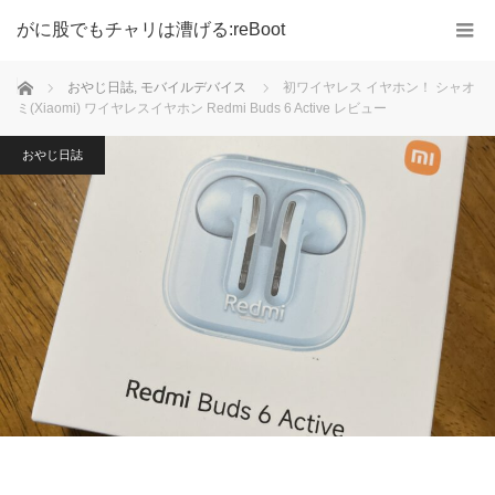
がに股でもチャリは漕げる:reBoot
ホーム
おやじ日誌
,
モバイルデバイス
初ワイヤレス イヤホン！ シャオ
ミ(Xiaomi) ワイヤレスイヤホン Redmi Buds 6 Active レビュー
おやじ日誌