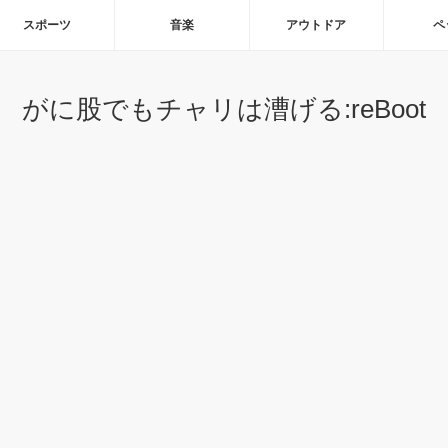
スポーツ
音楽
アウトドア
ペ
がに股でもチャリは漕げる:reBoot