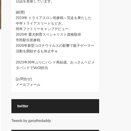
日誌を更新しています。
[経歴]
2019年 トライアスロン初参戦～完走を果たした
中年トライアスリートもどき。
同年ファミリーキャンプデビュー。
2020年 愛犬飼育スペシャリスト資格取得
市民駅伝初参戦
2020年新型コロナウイルスの影響で親子ゲーマー
活動を開始するも休止中ｗ
2023年30年ぶりにバンド再結成、おっさんヘビメ
タバンドでVoGt担当
[お問合せ]
メールフォーム
twitter
Tweets by ganythedaddy