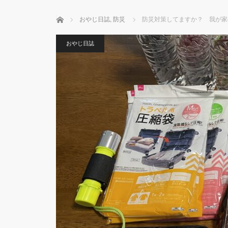
ホーム
おやじ日誌
,
防災
防災対策してますか？ 我が家
おやじ日誌