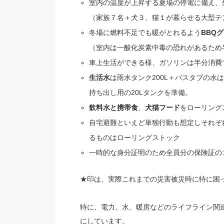
室内の温度が上昇する夏場の停電に備え、
（家族７名＋犬３、猫１が暮らせる大型テ
冬場に燃料不足でも暖がとれるよう
BBQ
（室内は一酸化炭素中毒の恐れがあるため
車上生活ができる様、ガソリンは半分消費
生活水
は雨水タンク200L＋バスタブの水
持ち出し用の20Lタンクを準備。
飲料水と携帯食
、
犬猫フード
をローリング
自宅避難といえど単独行動も想定しそれぞ
るものはローリングストック
一時的な身分証明のため全員分の保険証の
★印は、実際これまでの災害被災時に特に困
特に、電力、水、暖房などのライフライン関
にしています。