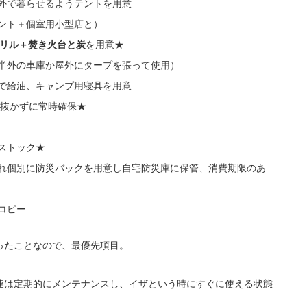
外で暮らせるようテントを用意
ント＋個室用小型店と）
グリル＋焚き火台と炭
を用意★
半外の車庫か屋外にタープを張って使用）
で給油、キャンプ用寝具を用意
は抜かずに常時確保★
ストック★
れ個別に防災バックを用意し自宅防災庫に保管、消費期限のあ
コピー
ったことなので、最優先項目。
連は定期的にメンテナンスし、イザという時にすぐに使える状態