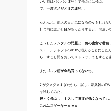
いい時はバシバシ連発して飛ぶには飛ぶ。
で、
一度ダメだとミス連発…
たぶんね、他人の目が気になるのかもしれな
打つ前に誰かと目があったりすると、間違い
こうした
メンタルの問題
と、
腕の疲労が蓄積
スチールシャフトのX18で鍛えることにした
ら、すこし間をおいてストレッチでもすると
まだ
ゴルフ筋が全然育ってない
ね。
7iがダメダメすぎたから、試しに新兵器のFW（ROGUE S
を試してみた。
軽～く飛ぶし、ミスして弾道が低くなっても
これはスゲーなーｗｗｗ