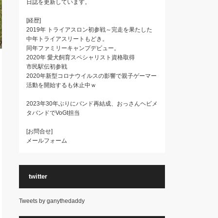
日誌を更新しています。
[経歴]
2019年 トライアスロン初参戦～完走を果たした
中年トライアスリートもどき。
同年ファミリーキャンプデビュー。
2020年 愛犬飼育スペシャリスト資格取得
市民駅伝初参戦
2020年新型コロナウイルスの影響で親子ゲーマー
活動を開始するも休止中ｗ
2023年30年ぶりにバンド再結成、おっさんヘビメ
タバンドでVoGt担当
[お問合せ]
メールフォーム
twitter
Tweets by ganythedaddy