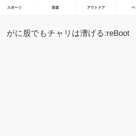
スポーツ
音楽
アウトドア
ペ
がに股でもチャリは漕げる:reBoot