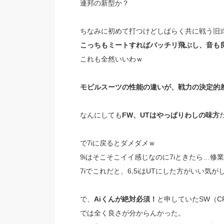
連邦の新型か？
ちなみに初めて打つけどしばらく共に戦う旧
こっちもミートすればバッチリ飛ぶし、音も
これも全然いいわｗ
モビルスーツの性能の違いが、戦力の決定的
なんにしても
FW、UTはやっぱりわしの味方
で7iに戻るとダメダメｗ
9iはそこそこイイ感じなのに7iときたら…修
7iでこれだと、6,5iはUTにした方がいい気が
で、
Aiくんが絶対必須！
と申していたSW（CFX 
では全く良さが分からんかった。