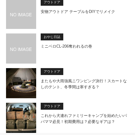
アウトドア
安物アウトドア テーブルをDIYでリメイク
おやじ日誌
ミニベロCL-206奪われるの巻
アウトドア
またもや大雨強風ニワンピング決行！スカートな
しのテント、冬季間は寒すぎる？
アウトドア
これから犬連れファミリーキャンプを始めたいパ
パママ必見！初期費用は？必要なギアは？