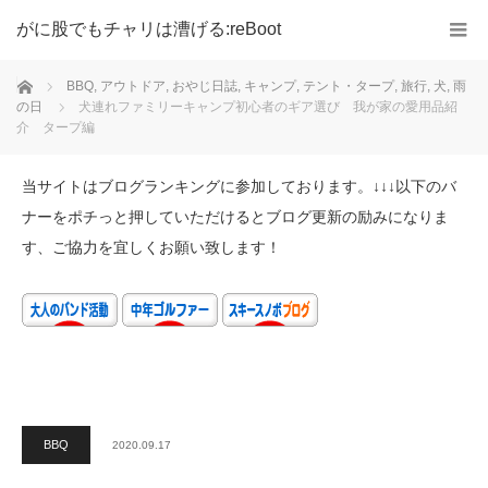
がに股でもチャリは漕げる:reBoot
ホーム
BBQ
,
アウトドア
,
おやじ日誌
,
キャンプ
,
テント・タープ
,
旅行
,
犬
,
雨
の日
犬連れファミリーキャンプ初心者のギア選び 我が家の愛用品紹
介 タープ編
当サイトはブログランキングに参加しております。↓↓↓以下のバ
ナーをポチっと押していただけるとブログ更新の励みになりま
す、ご協力を宜しくお願い致します！
BBQ
2020.09.17