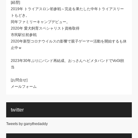
[経歴]
2019年 トライアスロン初参戦～完走を果たした中年トライアスリー
トもどき。
同年ファミリーキャンプデビュー。
2020年 愛犬飼育スペシャリスト資格取得
市民駅伝初参戦
2020年新型コロナウイルスの影響で親子ゲーマー活動を開始するも休
止中ｗ
2023年30年ぶりにバンド再結成、おっさんヘビメタバンドでVoGt担
当
[お問合せ]
メールフォーム
twitter
Tweets by ganythedaddy