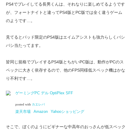
PS4でプレイしてる長男くんは、それなりに楽しめてるようです
が、フォートナイトと違ってPS4版とPC版では全く違うゲーム
のようです…。
見てるとパッド限定のPS4版はエイムアシストも強力らしくバシ
バシ当たってます。
皆同じ規格でプレイするPS4版とちがいPC版は、動作がPCのス
ペックに大きく依存するので、他のFPS同様低スペック機はかな
り不利です…。
ゲーミングPC デル OptiPlex SFF
posted with
カエレバ
楽天市場
Amazon
Yahooショッピング
そこで、ぼくのようにビギナーな中高年のおっさんが低スペック