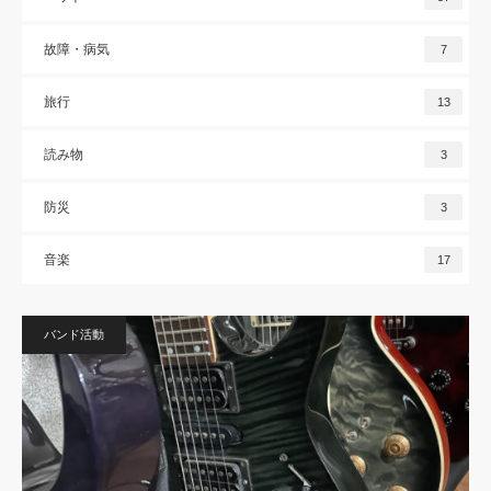
故障・病気
7
旅行
13
読み物
3
防災
3
音楽
17
バンド活動