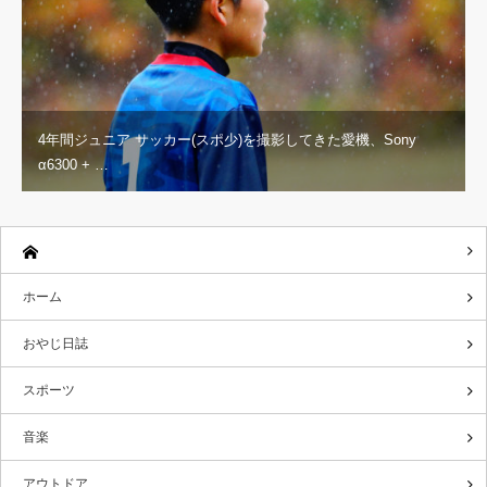
4年間ジュニア サッカー(スポ少)を撮影してきた愛機、Sony
α6300 + …
ホーム
おやじ日誌
スポーツ
音楽
アウトドア