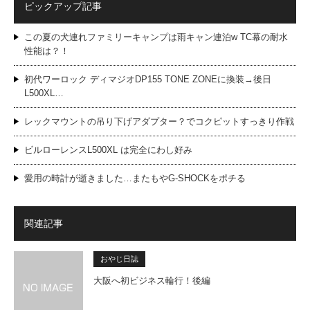
ピックアップ記事
この夏の犬連れファミリーキャンプは雨キャン連泊w TC幕の耐水
性能は？！
初代ワーロック ディマジオDP155 TONE ZONEに換装→後日
L500XL…
レックマウントの吊り下げアダプター？でコクピットすっきり作戦
ビルローレンスL500XL は完全にわし好み
愛用の時計が逝きました…またもやG-SHOCKをポチる
関連記事
おやじ日誌
大阪へ初ビジネス輪行！後編