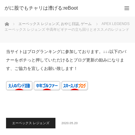
がに股でもチャリは漕げる:reBoot
ホーム
エーペックス レジェンズ
,
おやじ日誌
,
ゲーム
APEX LEGENDS
エーペックス レジェンズ 中高年ビギナーの立ち回りとオススメのレジェンド
当サイトはブログランキングに参加しております。↓↓↓以下のバ
ナーをポチっと押していただけるとブログ更新の励みになりま
す、ご協力を宜しくお願い致します！
エーペックス レジェンズ
2020.05.20