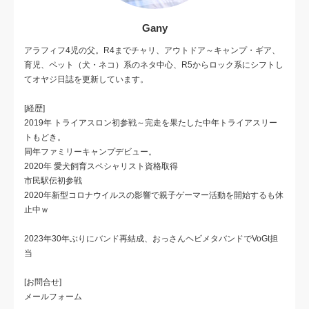
Gany
アラフィフ4児の父。R4までチャリ、アウトドア～キャンプ・ギア、
育児、ペット（犬・ネコ）系のネタ中心、R5からロック系にシフトし
てオヤジ日誌を更新しています。
[経歴]
2019年 トライアスロン初参戦～完走を果たした中年トライアスリー
トもどき。
同年ファミリーキャンプデビュー。
2020年 愛犬飼育スペシャリスト資格取得
市民駅伝初参戦
2020年新型コロナウイルスの影響で親子ゲーマー活動を開始するも休
止中ｗ
2023年30年ぶりにバンド再結成、おっさんヘビメタバンドでVoGt担
当
[お問合せ]
メールフォーム