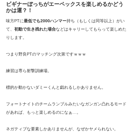
ビギナーぼっちがエーペックスを楽しめるかどう
かは運？！
味方PTに
最低でも2000ハンマー
持ち（もしくは同等以上）がい
て、
初動で生き残れた場合
などはキャリーしてもらって楽しめた
りします。
つまり野良PTのマッチング次第ですｗｗｗ
練習は専ら射撃訓練場。
標的か動かないダミーくんと戯れるしかありません。
フォートナイトのチームランブルみたいなガンガン凸れるモード
があれば、もっと楽しめるのになぁ…。
ネガティブな要素しかありませんが、なぜかヤメられない。