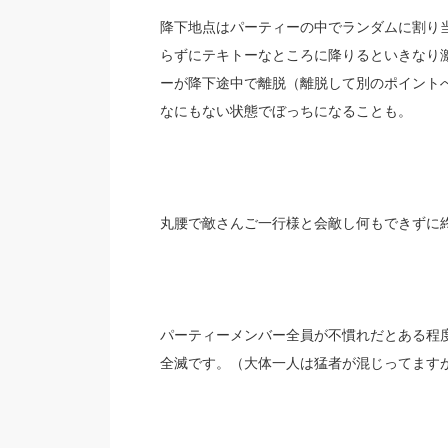
降下地点はパーティーの中でランダムに割り
らずにテキトーなところに降りるといきなり
ーが降下途中で離脱（離脱して別のポイント
なにもない状態でぼっちになることも。
丸腰で敵さんご一行様と会敵し何もできずに
パーティーメンバー全員が不慣れだとある程
全滅です。（大体一人は猛者が混じってます