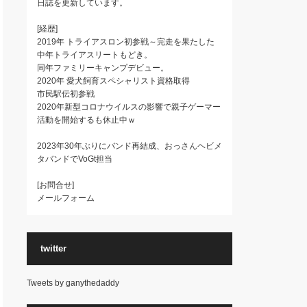
日誌を更新しています。
[経歴]
2019年 トライアスロン初参戦～完走を果たした
中年トライアスリートもどき。
同年ファミリーキャンプデビュー。
2020年 愛犬飼育スペシャリスト資格取得
市民駅伝初参戦
2020年新型コロナウイルスの影響で親子ゲーマー
活動を開始するも休止中ｗ
2023年30年ぶりにバンド再結成、おっさんヘビメ
タバンドでVoGt担当
[お問合せ]
メールフォーム
twitter
Tweets by ganythedaddy