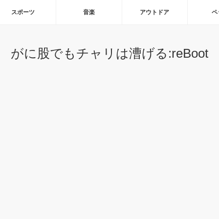
スポーツ
音楽
アウトドア
ペ
がに股でもチャリは漕げる:reBoot