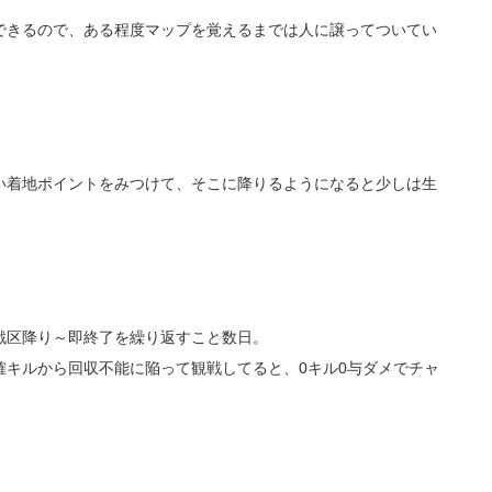
できるので、ある程度マップを覚えるまでは人に譲ってついてい
い着地ポイントをみつけて、そこに降りるようになると少しは生
戦区降り～即終了を繰り返すこと数日。
確キルから回収不能に陥って観戦してると、0キル0与ダメでチャ