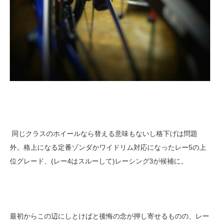
同じクラスのホイールなら替える意味もないし格下げは問題
外。格上になる定番ゾンダかワイドリム対応になったレー5の上
位グレード、(レー4はスルーして)レーシング3が候補に。
最初からこの辺にしとけばと後悔の念が押し寄せるものの、レー