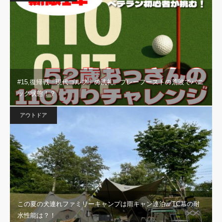
#15,復帰戦「現代ゴルフ」の洗礼。プレーフーストの荒波でパニ
ック状態！？
アウトドア
この夏の犬連れファミリーキャンプは雨キャン連泊w TC幕の耐
水性能は？！