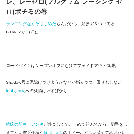
レ、レーゼロ(フルクラム レーシング ゼ
ロ)ポチるの巻
ランニングなんぞはじめた
もんだから、足腰ガタついてる
Gany_kです(汗)。
ロードバイクはシーズンオフにむけてフェイドアウト気味。
Shadow号に泥除けつけようかなとか悩みつつ、乗りもしない
Idolちゃん
への愛情は増すばかり。
嫁氏の新車ビアンキ
が羨ましくて、せめて組んでから一切手を加
えてない貧乏仕様な
Idolちゃん
のホイールぐらい替えてあげたい