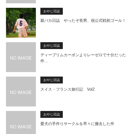
おやじ日誌
親バカ日誌 やったぞ長男、祝公式戦初ゴール！
おやじ日誌
ディープリムカーボンよりレーゼロで十分だった
件…
おやじ日誌
スイス・フランス旅行記 Vol2
おやじ日誌
愛犬の手作りサークルを早々に撤去した件