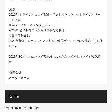
[経歴]
2019年 トライアスロン初参戦～完走を果たした中年トライアスリー
トもどき。
同年ファミリーキャンプデビュー。
2020年 愛犬飼育スペシャリスト資格取得
市民駅伝初参戦
2020年新型コロナウイルスの影響で親子ゲーマー活動を開始するも休
止中ｗ
2023年30年ぶりにバンド再結成、おっさんヘビメタバンドでVoGt担
当
[お問合せ]
メールフォーム
twitter
Tweets by ganythedaddy