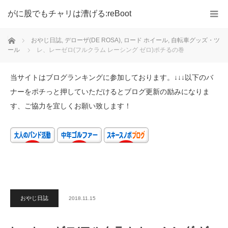
がに股でもチャリは漕げる:reBoot
ホーム
おやじ日誌
,
デローザ(DE ROSA)
,
ロード ホイール
,
自転車グッズ・ツ
ール
レ、レーゼロ(フルクラム レーシング ゼロ)ポチるの巻
当サイトはブログランキングに参加しております。↓↓↓以下のバ
ナーをポチっと押していただけるとブログ更新の励みになりま
す、ご協力を宜しくお願い致します！
おやじ日誌
2018.11.15