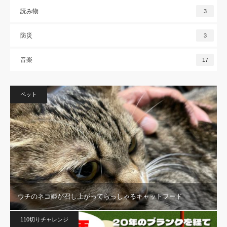
読み物
3
防災
3
音楽
17
ペット
ウチのネコ姫が召し上がってらっしゃるキャットフード
110切りチャレンジ