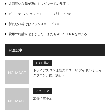
多頭飼いな我が家のドッグフードの見直し
ピュリナ ワン キャットフード を試してみた
新たな相棒はおフランス車 プジョー
愛用の時計が逝きました…またもやG-SHOCKをポチる
関連記事
おやじ日誌
トライアスロン仕様のデローザ アイドル シェイ
クダウン、雨天決行ｗ
アウトドア
出張で車中泊