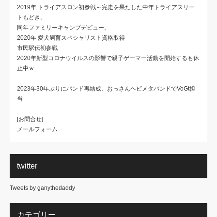
2019年 トライアスロン初参戦～完走を果たした中年トライアスリー
トもどき。
同年ファミリーキャンプデビュー。
2020年 愛犬飼育スペシャリスト資格取得
市民駅伝初参戦
2020年新型コロナウイルスの影響で親子ゲーマー活動を開始するも休
止中ｗ
2023年30年ぶりにバンド再結成、おっさんヘビメタバンドでVoGt担
当
[お問合せ]
メールフォーム
twitter
Tweets by ganythedaddy
カテゴリー