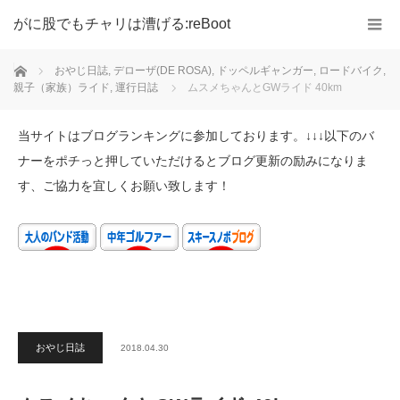
がに股でもチャリは漕げる:reBoot
ホーム
おやじ日誌
,
デローザ(DE ROSA)
,
ドッペルギャンガー
,
ロードバイク
,
親子（家族）ライド
,
運行日誌
ムスメちゃんとGWライド 40km
当サイトはブログランキングに参加しております。↓↓↓以下のバ
ナーをポチっと押していただけるとブログ更新の励みになりま
す、ご協力を宜しくお願い致します！
おやじ日誌
2018.04.30