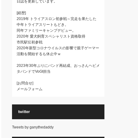
日誌を更新しています。
[経歴]
2019年 トライアスロン初参戦～完走を果たした
中年トライアスリートもどき。
同年ファミリーキャンプデビュー。
2020年 愛犬飼育スペシャリスト資格取得
市民駅伝初参戦
2020年新型コロナウイルスの影響で親子ゲーマー
活動を開始するも休止中ｗ
2023年30年ぶりにバンド再結成、おっさんヘビメ
タバンドでVoGt担当
[お問合せ]
メールフォーム
twitter
Tweets by ganythedaddy