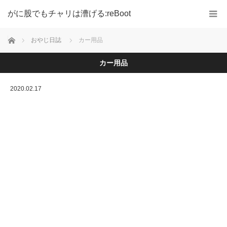
がに股でもチャリは漕げる:reBoot
ホーム
おやじ日誌
カー用品
カー用品
2020.02.17