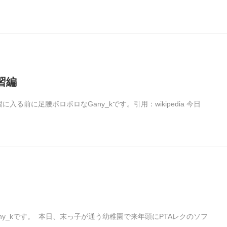
習編
前に足腰ボロボロなGany_kです。引用：wikipedia 今日
y_kです。 本日、末っ子が通う幼稚園で来年頭にPTAレクのソフ