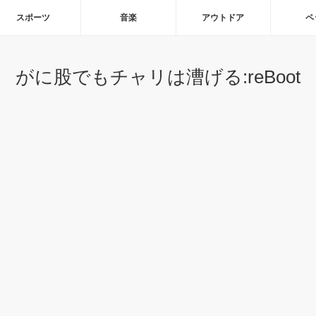
スポーツ
音楽
アウトドア
ペ
がに股でもチャリは漕げる:reBoot