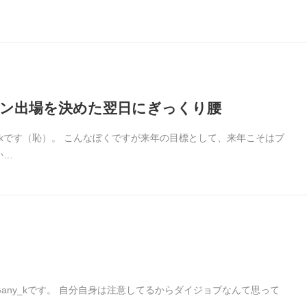
ン出場を決めた翌日にぎっくり腰
y_kです（恥）。 こんなぼくですが来年の目標として、来年こそはブ
か…
ny_kです。 自分自身は注意してるからダイジョブなんて思って