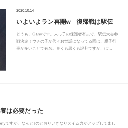
2020.10.14
いよいよラン再開w 復帰戦は駅伝
どうも、Ganyです。末っ子の保護者有志で、駅伝大会参
戦決定！ウチの子が代々お世話になってる園は、親子行
事が多いことで有名。良くも悪くも評判ですが、ぼ…
養は必要だった
anyですが、なんと↓のとおりいきなりスイム力がアップしてまし