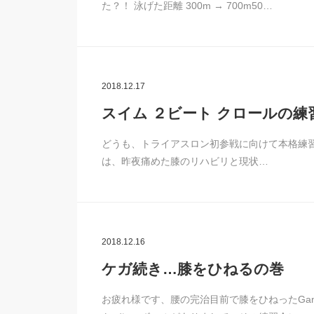
た？！ 泳げた距離 300m → 700m50…
2018.12.17
スイム ２ビート クロールの練
どうも、トライアスロン初参戦に向けて本格練習に入る
は、昨夜痛めた膝のリハビリと現状…
2018.12.16
ケガ続き…膝をひねるの巻
お疲れ様です、腰の完治目前で膝をひねったGan