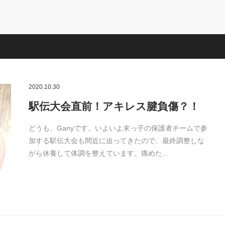
2020.10.30
駅伝大会直前！アキレス腱負傷？！
どうも、Ganyです。いよいよ末っ子の保護者チームで参
加する駅伝大会も間近に迫ってきたので、最終調整しな
がら休養して体調を整えています。痛めた…