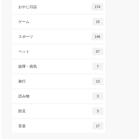
おやじ日誌
174
ゲーム
15
スポーツ
146
ペット
57
故障・病気
7
旅行
13
読み物
3
防災
3
音楽
17