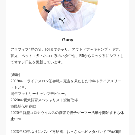
Gany
アラフィフ4児の父。R4までチャリ、アウトドア～キャンプ・ギア、
育児、ペット（犬・ネコ）系のネタ中心、R5からロック系にシフトし
てオヤジ日誌を更新しています。
[経歴]
2019年 トライアスロン初参戦～完走を果たした中年トライアスリー
トもどき。
同年ファミリーキャンプデビュー。
2020年 愛犬飼育スペシャリスト資格取得
市民駅伝初参戦
2020年新型コロナウイルスの影響で親子ゲーマー活動を開始するも休
止中ｗ
2023年30年ぶりにバンド再結成、おっさんヘビメタバンドでVoGt担