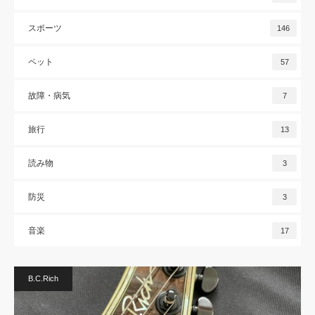
スポーツ
146
ペット
57
故障・病気
7
旅行
13
読み物
3
防災
3
音楽
17
B.C.Rich