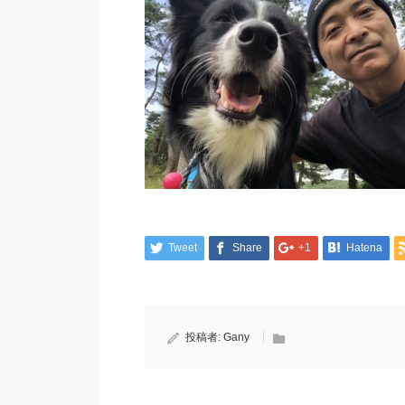
Tweet
Share
+1
Hatena
投稿者:
Gany