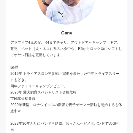
Gany
アラフィフ4児の父。R4までチャリ、アウトドア～キャンプ・ギア、
育児、ペット（犬・ネコ）系のネタ中心、R5からロック系にシフトし
てオヤジ日誌を更新しています。
[経歴]
2019年 トライアスロン初参戦～完走を果たした中年トライアスリー
トもどき。
同年ファミリーキャンプデビュー。
2020年 愛犬飼育スペシャリスト資格取得
市民駅伝初参戦
2020年新型コロナウイルスの影響で親子ゲーマー活動を開始するも休
止中ｗ
2023年30年ぶりにバンド再結成、おっさんヘビメタバンドでVoGt担
当