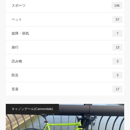
スポーツ
146
ペット
57
故障・病気
7
旅行
13
読み物
3
防災
3
音楽
17
キャノンデール(Cannondale)