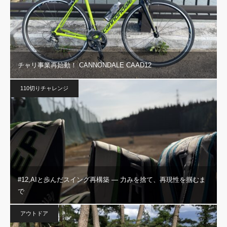
チャリ事業再始動！ CANNONDALE CAAD12
110切りチャレンジ
#12,AIと歩んだスイング再構築 — 力みを捨て、再現性を掴むま
で
アウトドア