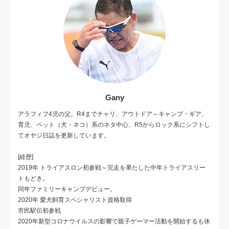
Gany
アラフィフ4児の父。R4までチャリ、アウトドア～キャンプ・ギア、
育児、ペット（犬・ネコ）系のネタ中心、R5からロック系にシフトし
てオヤジ日誌を更新しています。
[経歴]
2019年 トライアスロン初参戦～完走を果たした中年トライアスリー
トもどき。
同年ファミリーキャンプデビュー。
2020年 愛犬飼育スペシャリスト資格取得
市民駅伝初参戦
2020年新型コロナウイルスの影響で親子ゲーマー活動を開始するも休