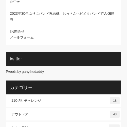
止中ｗ
2023年30年ぶりにバンド再結成、おっさんヘビメタバンドでVoGt担
当
[お問合せ]
メールフォーム
twitter
Tweets by ganythedaddy
カテゴリー
110切りチャレンジ
16
アウトドア
48