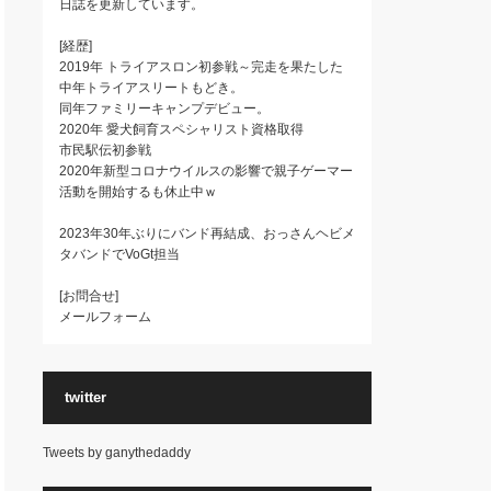
日誌を更新しています。
[経歴]
2019年 トライアスロン初参戦～完走を果たした
中年トライアスリートもどき。
同年ファミリーキャンプデビュー。
2020年 愛犬飼育スペシャリスト資格取得
市民駅伝初参戦
2020年新型コロナウイルスの影響で親子ゲーマー
活動を開始するも休止中ｗ
2023年30年ぶりにバンド再結成、おっさんヘビメ
タバンドでVoGt担当
[お問合せ]
メールフォーム
twitter
Tweets by ganythedaddy