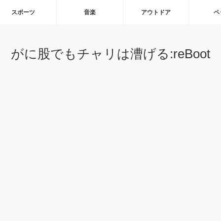
スポーツ
音楽
アウトドア
ペ
がに股でもチャリは漕げる:reBoot