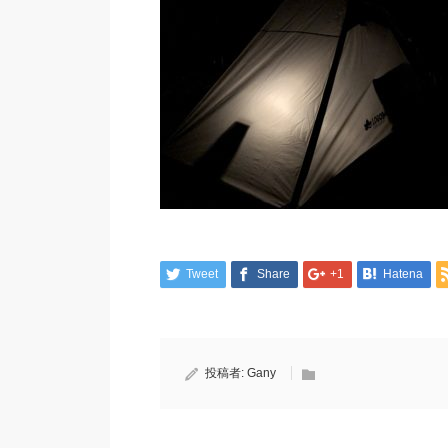
Tweet
Share
+1
Hatena
投稿者:
Gany