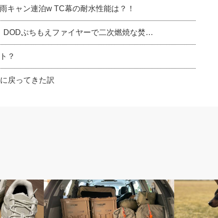
雨キャン連泊w TC幕の耐水性能は？！
- DODぷちもえファイヤーで二次燃焼な焚…
ト？
L に戻ってきた訳
アウトドア
おやじ日誌