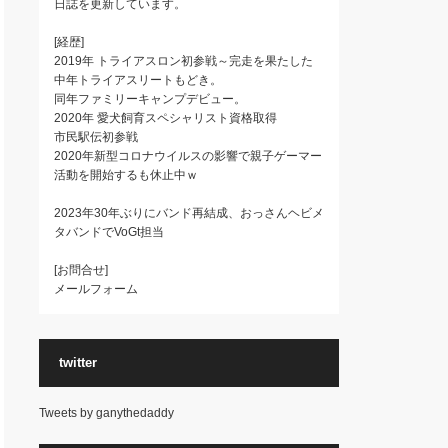
日誌を更新しています。
[経歴]
2019年 トライアスロン初参戦～完走を果たした
中年トライアスリートもどき。
同年ファミリーキャンプデビュー。
2020年 愛犬飼育スペシャリスト資格取得
市民駅伝初参戦
2020年新型コロナウイルスの影響で親子ゲーマー
活動を開始するも休止中ｗ
2023年30年ぶりにバンド再結成、おっさんヘビメ
タバンドでVoGt担当
[お問合せ]
メールフォーム
twitter
Tweets by ganythedaddy