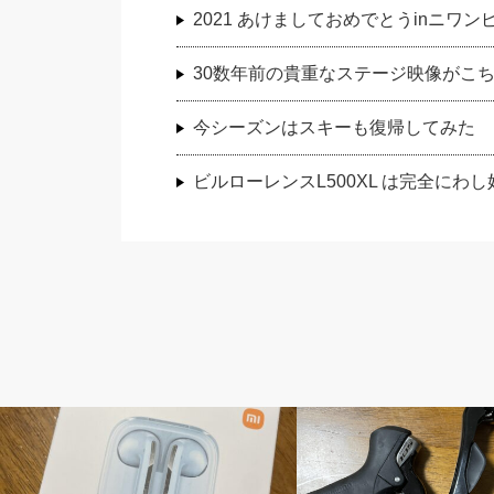
2021 あけましておめでとうinニワン
30数年前の貴重なステージ映像がこちら Pain
今シーズンはスキーも復帰してみた
ビルローレンスL500XL は完全にわし
おやじ日誌
キャノンデール(Cannondale)