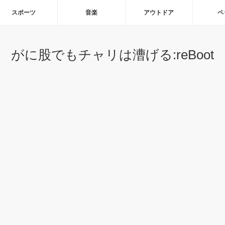
スポーツ
音楽
アウトドア
ペ
がに股でもチャリは漕げる:reBoot