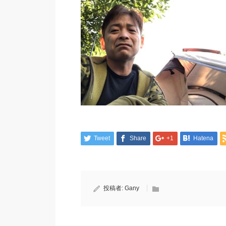
Tweet
Share
+1
Hatena
投稿者:
Gany