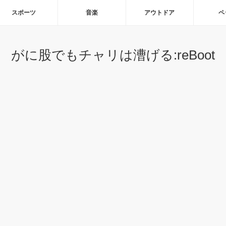
スポーツ
音楽
アウトドア
ペ
がに股でもチャリは漕げる:reBoot