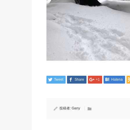
Tweet
Share
+1
Hatena
投稿者:
Gany