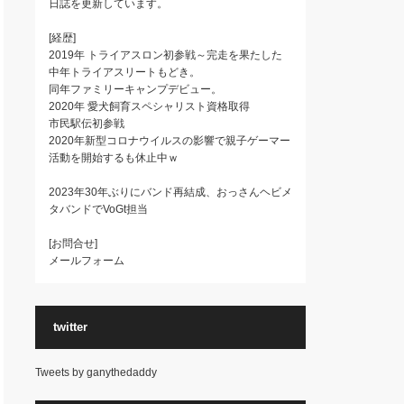
日誌を更新しています。
[経歴]
2019年 トライアスロン初参戦～完走を果たした
中年トライアスリートもどき。
同年ファミリーキャンプデビュー。
2020年 愛犬飼育スペシャリスト資格取得
市民駅伝初参戦
2020年新型コロナウイルスの影響で親子ゲーマー
活動を開始するも休止中ｗ
2023年30年ぶりにバンド再結成、おっさんヘビメ
タバンドでVoGt担当
[お問合せ]
メールフォーム
twitter
Tweets by ganythedaddy