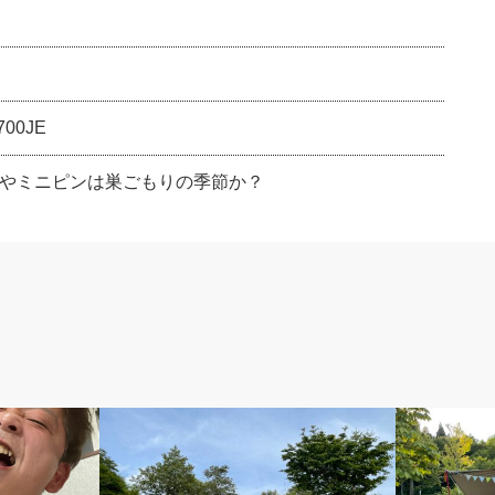
00JE
やミニピンは巣ごもりの季節か？
アウトドア
アウトドア