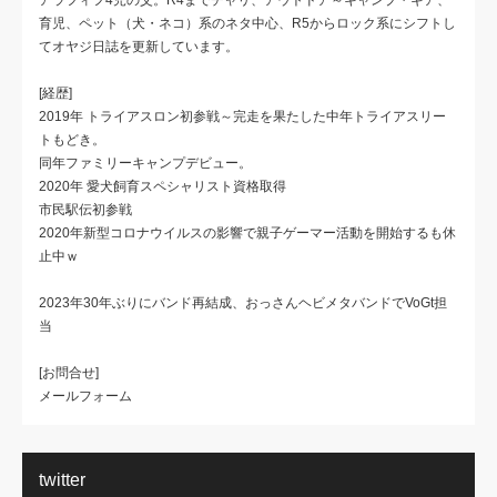
アラフィフ4児の父。R4までチャリ、アウトドア～キャンプ・ギア、
育児、ペット（犬・ネコ）系のネタ中心、R5からロック系にシフトし
てオヤジ日誌を更新しています。
[経歴]
2019年 トライアスロン初参戦～完走を果たした中年トライアスリー
トもどき。
同年ファミリーキャンプデビュー。
2020年 愛犬飼育スペシャリスト資格取得
市民駅伝初参戦
2020年新型コロナウイルスの影響で親子ゲーマー活動を開始するも休
止中ｗ
2023年30年ぶりにバンド再結成、おっさんヘビメタバンドでVoGt担
当
[お問合せ]
メールフォーム
twitter