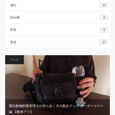
旅行
13
読み物
3
防災
3
音楽
17
ペット
愛玩動物飼養管理士が持ち歩く犬の散歩グッズ ボーダーコリー
編 【動画アリ】