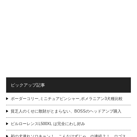
ピックアップ記事
ボーダーコリー,ミニチュアピンシャー,ポメラニアン3犬種比較
貧乏人のくせに散財がとまらない、BOSSのヘッドアンプ購入
ビルローレンスL500XL は完全にわし好み
初の犬連れソロキャン！ こんなはずじゃ…の連続？！ ロゴス