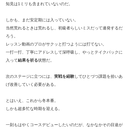
知見は1ミリも含まれていないのだ。
しかも、まだ安定期には入っていない。
当然荒れるときは荒れるし、初級者らしいミスだって連発するだ
ろう。
レッスン動画のプロがサクッと打つようには打てない。
一打一打、丁寧にアドレスして深呼吸し、やっとテイクバックに
入って
結果を祈る
状態だ。
次のステージに立つには、
実戦を経験
してひとづつ課題を拾いあ
げ改善していく必要がある。
とはいえ、これから冬本番。
しかも超多忙な時期を迎える。
一刻もはやくコースデビューしたいのだが、なかなかその目途が