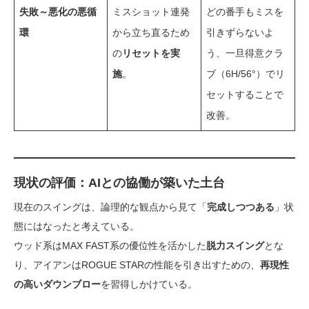
失敗～悪化の悪循
ミスショット連発
どの番手もミスを
環
から立ち直るため
引きずらないよ
の
リセットを実
う、一旦得意クラ
施
。
ブ（6H/56°）でリ
セットすることで
改善。
現状の評価：AIとの協働が築いた土台
現在のスイングは、論理的な観点から見て「
完成しつつある
」状
態にはなったと考えている。
ウッド系はMAX FAST系の優位性を活かした
脱力スイング
とな
り、アイアンはROGUE STARの性能を引き出すための、
再現性
の高いダウンブロー
を習得しかけている。