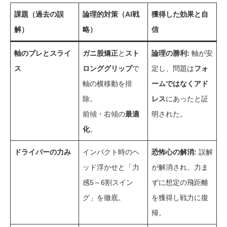
課題（過去の誤
論理的対策（AI戦
獲得した効果と自
解）
略）
信
軸のブレとスライ
ガニ股矯正
と
スト
論理の勝利:
軸が安
ス
ロンググリップ
で
定し、問題は
フォ
軸の横移動を排
ームではなくアド
除。
レス
にあったと証
前傾・右傾の
最適
明された。
化
。
ドライバーの力み
インパクト時のヘ
恐怖心の解消:
誤解
ッド浮かせと「力
が解消され、力ま
感5～6割スイン
ずに想定の飛距離
グ」を徹底。
を獲得し戦力に復
帰。