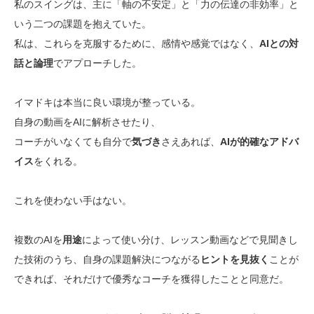
私のスイングは、主に「軸の不安定」と「力の伝達の非効率」と
いう二つの課題を抱えていた。
私は、これらを克服するために、感情や感覚ではなく、
AIとの対
話と論理
でアプローチした。
イマドキは本当に良い環境が整っている。
自身の動画をAIに解析させたり、
コーチがいなくても自分で
気づき
さえあれば、
AIが的確なアドバ
イス
をくれる。
これを使わない手はない。
複数のAIを
用途
によって使い分け、レッスン動画などで見聞きし
た技術のうち、自身の課題解決につながる
ヒントを見抜く
ことが
できれば、それだけで優秀なコーチを獲得したことと同意だ。