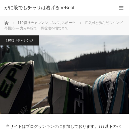
がに股でもチャリは漕げる:reBoot
ホーム
110切りチャレンジ
,
ゴルフ
,
スポーツ
#12,AIと歩んだスイング
再構築 — 力みを捨て、再現性を掴むまで
110切りチャレンジ
当サイトはブログランキングに参加しております。↓↓↓以下のバ