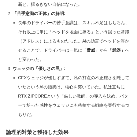
新と、揺るぎない自信になった。
「苦手意識の正体」の解明:
長年のドライバーの苦手意識は、スキル不足はもちろん、
それ以上に単に「ヘッドを地面に擦る」という誤った常識
（アドレス）によるものだった。AIの助言でヘッドを浮か
せることで、ドライバーは一気に
「脅威」
から
「武器」
へ
と変わった。
ウェッジの「優しさの罠」:
CFXウェッジが優しすぎて、私の打点の不正確さを隠して
いたというAIの指摘は、核心を突いていた。私は直ちに
RTX ZIPCOREという「厳しい教師」の導入を決め、パタ
ーで培った感性をウェッジにも移植する戦略を実行するつ
もりだ。
論理的対策と獲得した効果