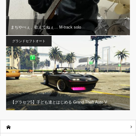
まぢやべぇ、歌えてねぇ… M-track solo
グランドセフトオート
【グラセフ5】子ども達とはじめる Grand Theft Auto V