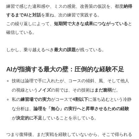
練習で感じた違和感や、ミスの感覚、改善策の仮説を、都度
納得
するまでAIと対話
を重ね、次の練習で実践する。
この繰り返しによって、
短期間で大きな成果につながっている
と
確信している。
しかし、乗り越えるべき
最大の課題
が残っている。
AIが指摘する最大の壁：圧倒的な経験不足
技術は論理で手に入れたが、コースの傾斜、風、そして他人
の視線という
ノイズ
の前では、その技術は
まだ脆弱
だ。
私の
練習場での実力
がコースで
4割以下
に落ち込むという冷静
な分析は、
論理を「無心」の実行へと昇華させるための経験
が
決定的に不足
していることを示している。
つまり復帰後、まだ実戦を経験していないから、そこで得られる