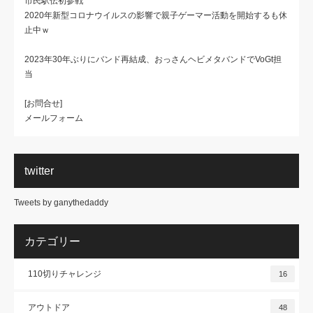
市民駅伝初参戦
2020年新型コロナウイルスの影響で親子ゲーマー活動を開始するも休
止中ｗ
2023年30年ぶりにバンド再結成、おっさんヘビメタバンドでVoGt担
当
[お問合せ]
メールフォーム
twitter
Tweets by ganythedaddy
カテゴリー
110切りチャレンジ
16
アウトドア
48