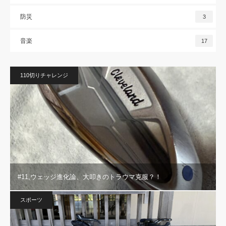
防災
3
音楽
17
110切りチャレンジ
#11,ウェッジ進化論、大叩きのトラウマ克服？！
スポーツ