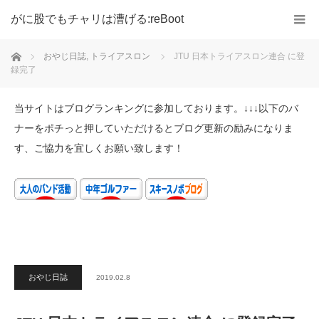
がに股でもチャリは漕げる:reBoot
ホーム
おやじ日誌
,
トライアスロン
JTU 日本トライアスロン連合 に登
録完了
当サイトはブログランキングに参加しております。↓↓↓以下のバ
ナーをポチっと押していただけるとブログ更新の励みになりま
す、ご協力を宜しくお願い致します！
おやじ日誌
2019.02.8