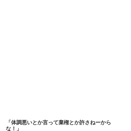
「体調悪いとか言って棄権とか許さねーから
な！」