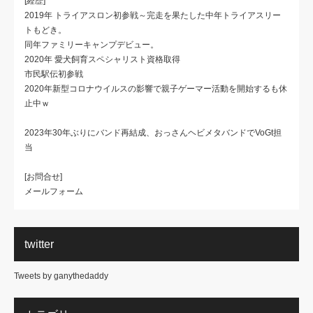
[経歴]
2019年 トライアスロン初参戦～完走を果たした中年トライアスリー
トもどき。
同年ファミリーキャンプデビュー。
2020年 愛犬飼育スペシャリスト資格取得
市民駅伝初参戦
2020年新型コロナウイルスの影響で親子ゲーマー活動を開始するも休
止中ｗ
2023年30年ぶりにバンド再結成、おっさんヘビメタバンドでVoGt担
当
[お問合せ]
メールフォーム
twitter
Tweets by ganythedaddy