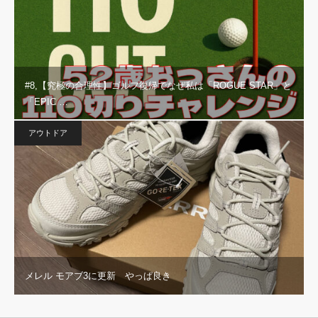
#8,【究極の合理性】ゴルフ復帰でなぜ私は「ROGUE STAR」と
「EPIC …
アウトドア
メレル モアブ3に更新 やっぱ良き