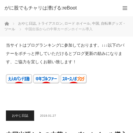
がに股でもチャリは漕げる:reBoot
ホーム
おやじ日誌
,
トライアスロン
,
ロード ホイール
,
中国
,
自転車グッズ・
ツール
中国出張からの中華カーボンホイール導入
当サイトはブログランキングに参加しております。↓↓↓以下のバ
ナーをポチっと押していただけるとブログ更新の励みになりま
す、ご協力を宜しくお願い致します！
おやじ日誌
2019.01.27