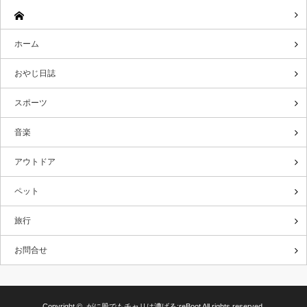
ホーム
おやじ日誌
スポーツ
音楽
アウトドア
ペット
旅行
お問合せ
Copyright ©
がに股でもチャリは漕げる:reBoot
All rights reserved.