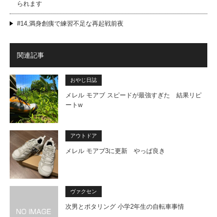
られます
#14,満身創痍で練習不足な再起戦前夜
関連記事
おやじ日誌
メレル モアブ スピードが最強すぎた 結果リピ
ートw
アウトドア
メレル モアブ3に更新 やっぱ良き
ヴァクセン
次男とポタリング 小学2年生の自転車事情