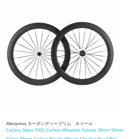
Aliexpress カーボンディープリム ホイール
Factory Sales 700C Carbon Wheelset Tubular 38mm 50mm
60mm 88mm Carbon Bicycle Wheels Clincher Road Bike