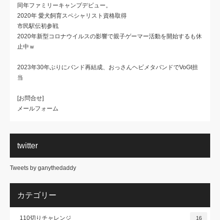
同年ファミリーキャンプデビュー。
2020年 愛犬飼育スペシャリスト資格取得
市民駅伝初参戦
2020年新型コロナウイルスの影響で親子ゲーマー活動を開始するも休
止中ｗ
2023年30年ぶりにバンド再結成、おっさんヘビメタバンドでVoGt担
当
[お問合せ]
メールフォーム
twitter
Tweets by ganythedaddy
カテゴリー
110切りチャレンジ
16