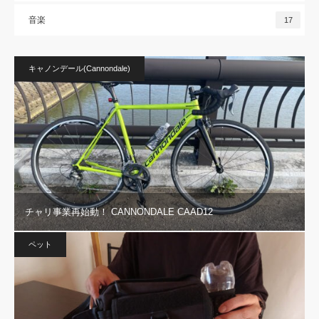
音楽
17
キャノンデール(Cannondale)
チャリ事業再始動！ CANNONDALE CAAD12
ペット