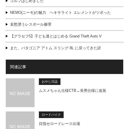
ゴルフはじめました
NEMO(ニーモ)の魅力 ヘキサライト エレメントがツボった
哀愁漂うレスポール修理
【グラセフ5】子ども達とはじめる Grand Theft Auto V
また、パタゴニア アトム スリング 8L に戻ってきた訳
関連記事
おやじ日誌
ムスメちゃん仕様CTB→長男仕様に改装
ロードバイク
目指せロードレース出場