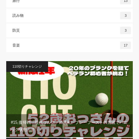
旅行
13
読み物
3
防災
3
音楽
17
110切りチャレンジ
#15,復帰戦「現代ゴルフ」の洗礼。プレーフーストの荒波でパニ
ック状態！？