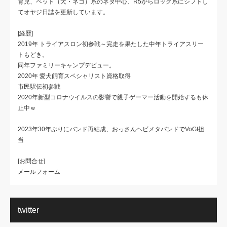
育児、ペット（犬・ネコ）系のネタ中心、R5からロック系にシフトし
てオヤジ日誌を更新しています。
[経歴]
2019年 トライアスロン初参戦～完走を果たした中年トライアスリー
トもどき。
同年ファミリーキャンプデビュー。
2020年 愛犬飼育スペシャリスト資格取得
市民駅伝初参戦
2020年新型コロナウイルスの影響で親子ゲーマー活動を開始するも休
止中ｗ
2023年30年ぶりにバンド再結成、おっさんヘビメタバンドでVoGt担
当
[お問合せ]
メールフォーム
twitter