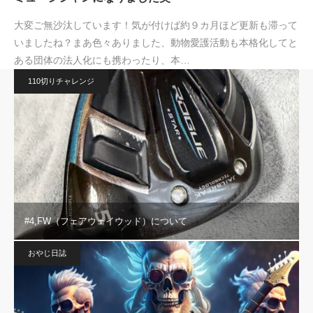
大変ご無沙汰しています！気が付けば約９カ月ほど更新も滞って
いましたね？まあ色々ありました、動物愛護活動も本格化してと
ある団体の法人化にも携わったり、本…
110切りチャレンジ
#4,FW（フェアウェイウッド）について
おやじ日誌