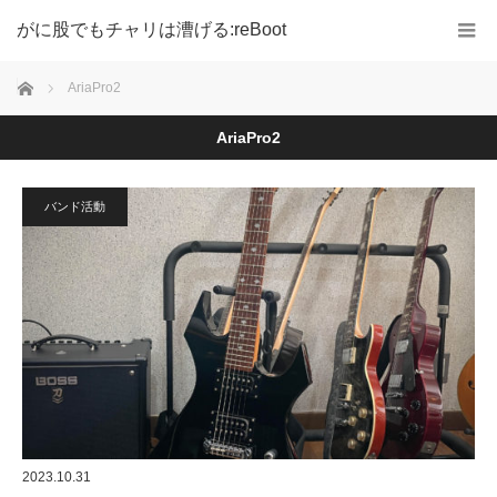
がに股でもチャリは漕げる:reBoot
ホーム
AriaPro2
AriaPro2
バンド活動
2023.10.31