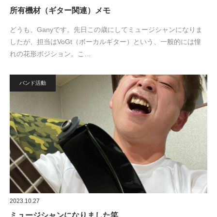
所有機材（ギター関連）メモ
どうも、Ganyです。先日この歳にしてミュージシャンになりま
したが、担当はVoGt（ボーカルギター）という、一般的には憧
れの花形ポジション。こ…
バンド活動
2023.10.27
ミュージシャンになりました笑