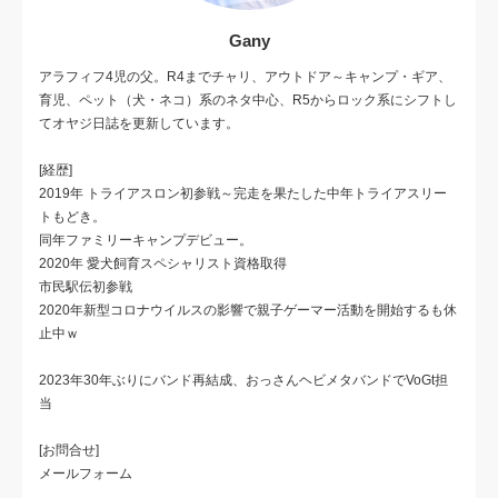
Gany
アラフィフ4児の父。R4までチャリ、アウトドア～キャンプ・ギア、
育児、ペット（犬・ネコ）系のネタ中心、R5からロック系にシフトし
てオヤジ日誌を更新しています。
[経歴]
2019年 トライアスロン初参戦～完走を果たした中年トライアスリー
トもどき。
同年ファミリーキャンプデビュー。
2020年 愛犬飼育スペシャリスト資格取得
市民駅伝初参戦
2020年新型コロナウイルスの影響で親子ゲーマー活動を開始するも休
止中ｗ
2023年30年ぶりにバンド再結成、おっさんヘビメタバンドでVoGt担
当
[お問合せ]
メールフォーム