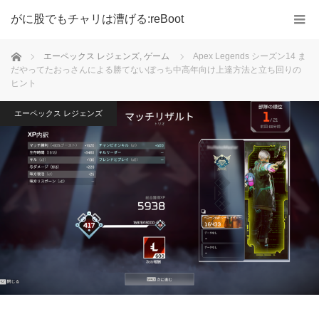
がに股でもチャリは漕げる:reBoot
ホーム
エーペックス レジェンズ
,
ゲーム
Apex Legends シーズン14 ま
だやってたおっさんによる勝てないぼっち中高年向け上達方法と立ち回りの
ヒント
エーペックス レジェンズ