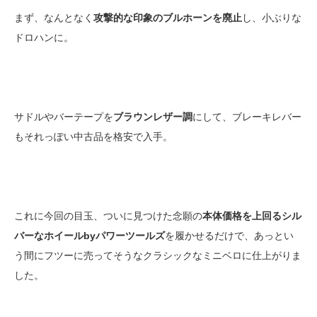
まず、なんとなく
攻撃的な印象のブルホーンを廃止
し、小ぶりな
ドロハンに。
サドルやバーテープを
ブラウンレザー調
にして、ブレーキレバー
もそれっぽい中古品を格安で入手。
これに今回の目玉、ついに見つけた念願の
本体価格を上回るシル
バーなホイールbyパワーツールズ
を履かせるだけで、あっとい
う間にフツーに売ってそうなクラシックなミニベロに仕上がりま
した。