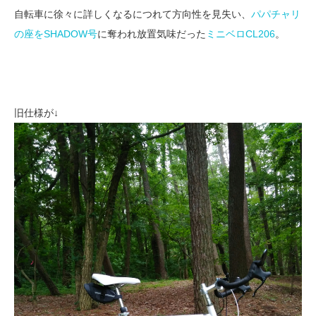
自転車に徐々に詳しくなるにつれて方向性を見失い、
パパチャリ
の座をSHADOW号
に奪われ放置気味だった
ミニベロCL206
。
旧仕様が↓