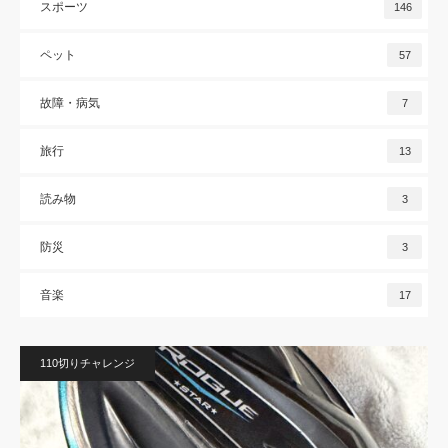
スポーツ
146
ペット
57
故障・病気
7
旅行
13
読み物
3
防災
3
音楽
17
110切りチャレンジ