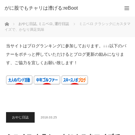
がに股でもチャリは漕げる:reBoot
ホーム
おやじ日誌
,
ミニベロ
,
運行日誌
ミニベロ クラシックにカスタマ
イズで、かなり満足気味
当サイトはブログランキングに参加しております。↓↓↓以下のバ
ナーをポチっと押していただけるとブログ更新の励みになりま
す、ご協力を宜しくお願い致します！
おやじ日誌
2018.03.25