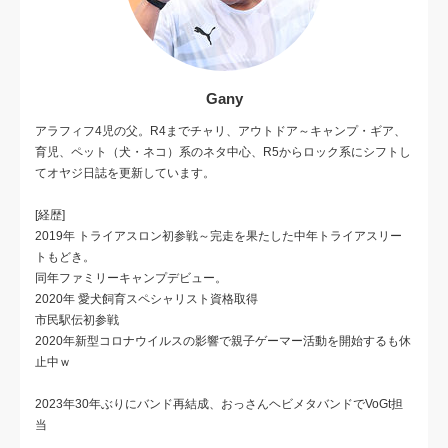
Gany
アラフィフ4児の父。R4までチャリ、アウトドア～キャンプ・ギア、
育児、ペット（犬・ネコ）系のネタ中心、R5からロック系にシフトし
てオヤジ日誌を更新しています。
[経歴]
2019年 トライアスロン初参戦～完走を果たした中年トライアスリー
トもどき。
同年ファミリーキャンプデビュー。
2020年 愛犬飼育スペシャリスト資格取得
市民駅伝初参戦
2020年新型コロナウイルスの影響で親子ゲーマー活動を開始するも休
止中ｗ
2023年30年ぶりにバンド再結成、おっさんヘビメタバンドでVoGt担
当