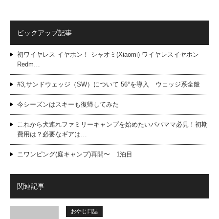
ピックアップ記事
初ワイヤレス イヤホン！ シャオミ(Xiaomi) ワイヤレスイヤホン
Redm…
#3,サンドウェッジ（SW）について 56°を導入 ウェッジ系全般
今シーズンはスキーも復帰してみた
これから犬連れファミリーキャンプを始めたいパパママ必見！初期
費用は？必要なギアは…
ニワンピング(庭キャンプ)再開〜 1泊目
関連記事
おやじ日誌