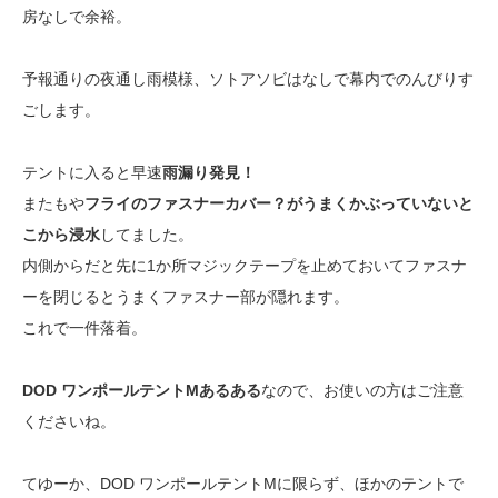
房なしで余裕。
予報通りの夜通し雨模様、ソトアソビはなしで幕内でのんびりす
ごします。
テントに入ると早速
雨漏り発見！
またもや
フライのファスナーカバー？がうまくかぶっていないと
こから浸水
してました。
内側からだと先に1か所マジックテープを止めておいてファスナ
ーを閉じるとうまくファスナー部が隠れます。
これで一件落着。
DOD ワンポールテントMあるある
なので、お使いの方はご注意
くださいね。
てゆーか、DOD ワンポールテントMに限らず、ほかのテントで