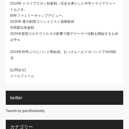
2019年 トライアスロン初参戦～完走を果たした中年トライアスリー
トもどき。
同年ファミリーキャンプデビュー。
2020年 愛犬飼育スペシャリスト資格取得
市民駅伝初参戦
2020年新型コロナウイルスの影響で親子ゲーマー活動を開始するも休
止中ｗ
2023年30年ぶりにバンド再結成、おっさんヘビメタバンドでVoGt担
当
[お問合せ]
メールフォーム
twitter
Tweets by ganythedaddy
カテゴリー