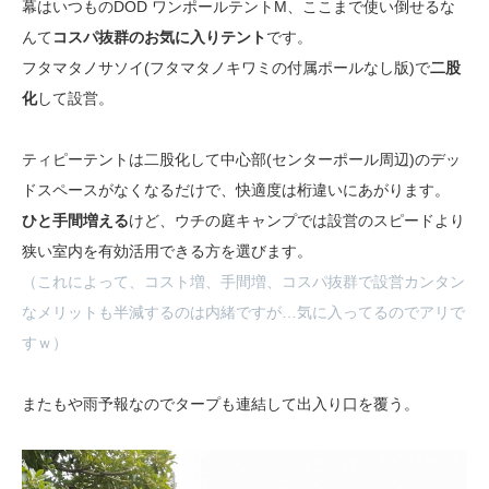
幕はいつものDOD ワンポールテントM、ここまで使い倒せるな
んて
コスパ抜群のお気に入りテント
です。
フタマタノサソイ(フタマタノキワミの付属ポールなし版)で
二股
化
して設営。
ティピーテントは二股化して中心部(センターポール周辺)のデッ
ドスペースがなくなるだけで、快適度は桁違いにあがります。
ひと手間増える
けど、ウチの庭キャンプでは設営のスピードより
狭い室内を有効活用できる方を選びます。
（これによって、コスト増、手間増、コスパ抜群で設営カンタン
なメリットも半減するのは内緒ですが…気に入ってるのでアリで
すｗ）
またもや雨予報なのでタープも連結して出入り口を覆う。