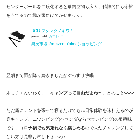
センターポールを二股化すると幕内空間も広々、精神的にも余裕
をもてるので我が家には欠かせません。
DOD フタマタノキワミ
posted with
カエレバ
楽天市場
Amazon
Yahooショッピング
翌朝まで雨が降り続きましたがぐっすり快眠！
末っ子くんいわく、「
キャンプって自由だよね〜
」とのことwww
ただ庭にテントを張って寝るだけでも非日常体験を味わえるのが
庭キャンプ、ニワンピング(ベランダならべランピング)の醍醐味
です、
コロナ禍でも気兼ねなく楽しめる
ので未だチャレンジして
ない方は是非お試し下さいね♪