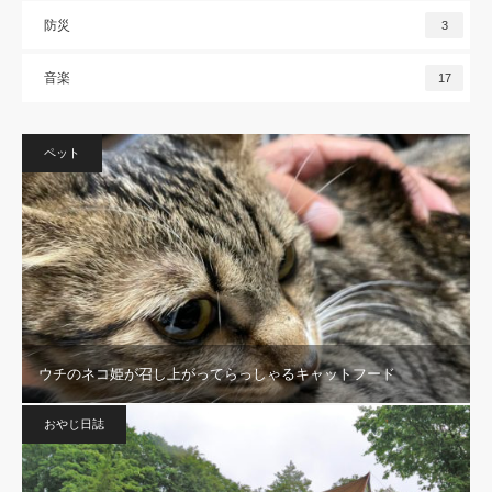
防災
3
音楽
17
ペット
ウチのネコ姫が召し上がってらっしゃるキャットフード
おやじ日誌