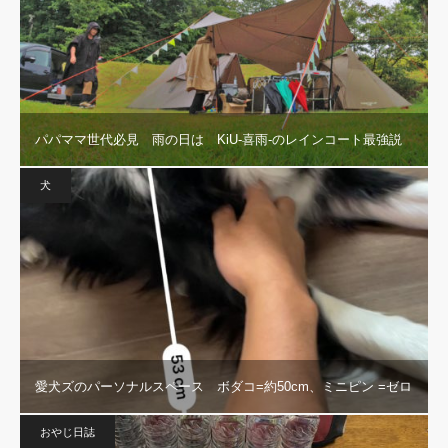
パパママ世代必見 雨の日は KiU-喜雨-のレインコート最強説
犬
愛犬ズのパーソナルスペース ボダコ=約50cm、ミニピン =ゼロ
おやじ日誌