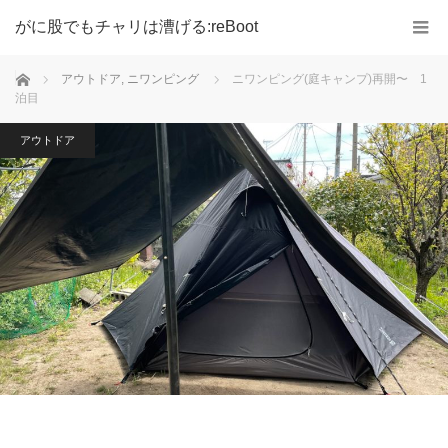
がに股でもチャリは漕げる:reBoot
ホーム
アウトドア
,
ニワンピング
ニワンピング(庭キャンプ)再開〜 1
泊目
アウトドア