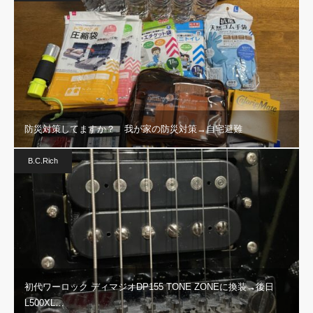
防災対策してますか？ 我が家の防災対策→自宅避難
B.C.Rich
初代ワーロック ディマジオDP155 TONE ZONEに換装→後日
L500XL…