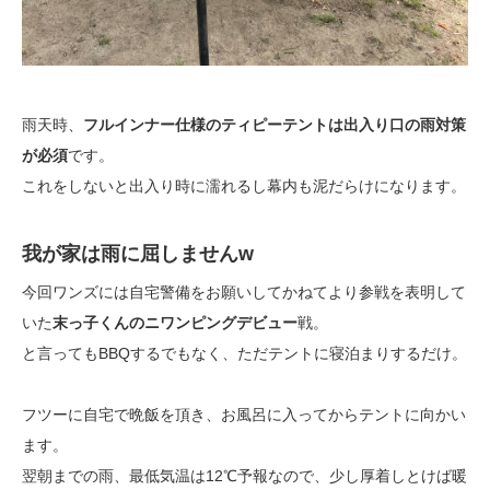
雨天時、
フルインナー仕様のティピーテントは出入り口の雨対策
が必須
です。
これをしないと出入り時に濡れるし幕内も泥だらけになります。
我が家は雨に屈しませんw
今回ワンズには自宅警備をお願いしてかねてより参戦を表明して
いた
末っ子くんのニワンピングデビュー
戦。
と言ってもBBQするでもなく、ただテントに寝泊まりするだけ。
フツーに自宅で晩飯を頂き、お風呂に入ってからテントに向かい
ます。
翌朝までの雨、最低気温は12℃予報なので、少し厚着しとけば暖