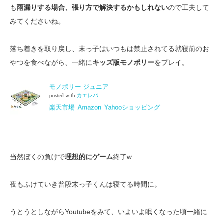
も
雨漏りする場合、張り方で解決するかもしれない
ので工夫して
みてくださいね。
落ち着きを取り戻し、末っ子はいつもは禁止されてる就寝前のお
やつを食べながら、一緒に
キッズ版モノポリー
をプレイ。
モノポリー ジュニア
posted with
カエレバ
楽天市場
Amazon
Yahooショッピング
当然ぼくの負けで
理想的にゲーム
終了w
夜もふけていき普段末っ子くんは寝てる時間に。
うとうとしながらYoutubeをみて、いよいよ眠くなった頃一緒に