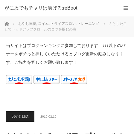
がに股でもチャリは漕げる:reBoot
ホーム
おやじ日誌
,
スイム
,
トライアスロン
,
トレーニング
ふとしたこ
とでヘッドアップクロールのコツを掴むの巻
当サイトはブログランキングに参加しております。↓↓↓以下のバ
ナーをポチっと押していただけるとブログ更新の励みになりま
す、ご協力を宜しくお願い致します！
おやじ日誌
2019.02.19