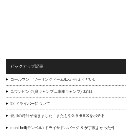
ピックアップ記事
コールマン ツーリングドーム/LXがちょうどいい
ニワンピング(庭キャンプ→車庫キャンプ) 3泊目
#2,ドライバーについて
愛用の時計が逝きました…またもやG-SHOCKをポチる
mont-bell(モンベル) ドライサドルバッグ S が丁度よかった件