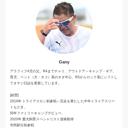
Gany
アラフィフ4児の父。R4までチャリ、アウトドア～キャンプ・ギア、
育児、ペット（犬・ネコ）系のネタ中心、R5からロック系にシフトし
てオヤジ日誌を更新しています。
[経歴]
2019年 トライアスロン初参戦～完走を果たした中年トライアスリー
トもどき。
同年ファミリーキャンプデビュー。
2020年 愛犬飼育スペシャリスト資格取得
市民駅伝初参戦