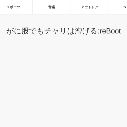
スポーツ
音楽
アウトドア
ペ
がに股でもチャリは漕げる:reBoot