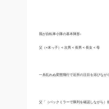
我が自転車小隊の基本陣形↓
父（+末っ子）< 次男 < 長男 < 長女 < 母
一糸乱れぬ変態飛行で近所の注目を浴びなが
父「（バックミラーで隊列を確認しながら）