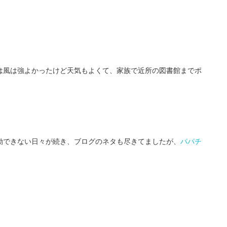
は風は強よかったけど天気もよくて、家族で近所の図書館までポ
動できない日々が続き、ブログのネタも尽きてましたが、
パパチ