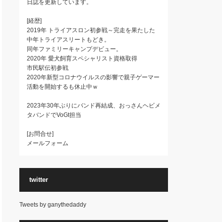
日誌を更新しています。
[経歴]
2019年 トライアスロン初参戦～完走を果たした
中年トライアスリートもどき。
同年ファミリーキャンプデビュー。
2020年 愛犬飼育スペシャリスト資格取得
市民駅伝初参戦
2020年新型コロナウイルスの影響で親子ゲーマー
活動を開始するも休止中ｗ
2023年30年ぶりにバンド再結成、おっさんヘビメ
タバンドでVoGt担当
[お問合せ]
メールフォーム
twitter
Tweets by ganythedaddy