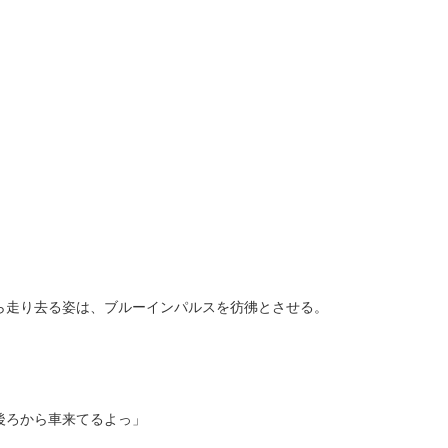
ら走り去る姿は、ブルーインパルスを彷彿とさせる。
後ろから車来てるよっ」