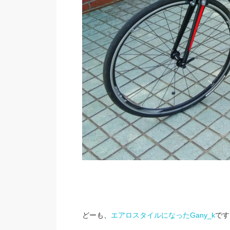
どーも、
エアロスタイルになったGany_k
です