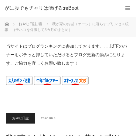
がに股でもチャリは漕げる:reBoot
ホーム
おやじ日誌
,
猫
我が家のお城（ケージ）に暮らすプリンセス続
報 （子ネコを保護して3カ月のまとめ）
当サイトはブログランキングに参加しております。↓↓↓以下のバ
ナーをポチっと押していただけるとブログ更新の励みになりま
す、ご協力を宜しくお願い致します！
おやじ日誌
2020.09.3